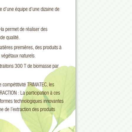
 d’une équipe d’une dizaine de
 Ha permet de réaliser des
de qualité.
matières premières, des produits à
s végétaux naturels.
 traitons 300 T de biomasse par
de compétitivité TRIMATEC, les
ACTION : La participation à ces
eformes technologiques innovantes
e de l’extraction des produits