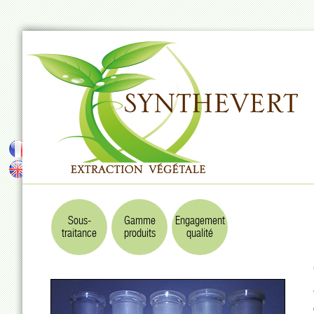
Sous-
Gamme
Engagement
traitance
produits
qualité